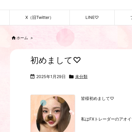
X（旧Twitter）
LINE♡

ホーム
>
初めまして♡

2025年1月29日

未分類
皆様初めまして♡
私はFXトレーダーのアオ