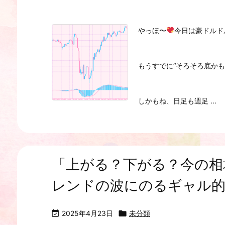
やっほ〜
今日は豪ドルド
もうすでに“そろそろ底か
しかもね、日足も週足 ...
「上がる？下がる？今の相
レンドの波にのるギャル

2025年4月23日

未分類