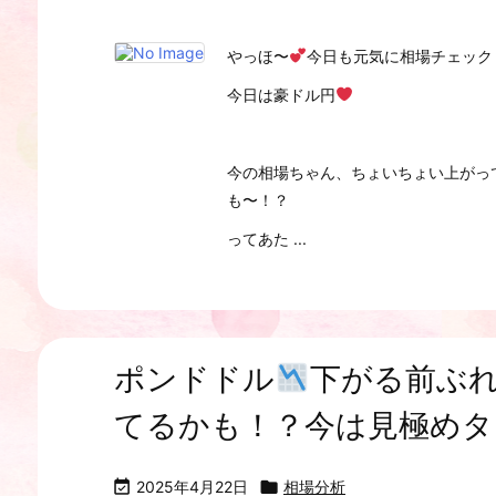
やっほ〜
今日も元気に相場チェック
今日は豪ドル円
今の相場ちゃん、ちょいちょい上がっ
も〜！？
ってあた ...
ポンドドル
下がる前ぶ
てるかも！？今は見極めタ

2025年4月22日

相場分析