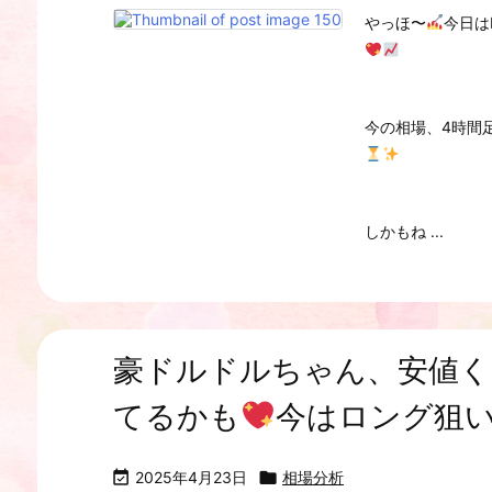
やっほ〜
今日は
今の相場、4時間
しかもね ...
豪ドルドルちゃん、安値く
てるかも
今はロング狙

2025年4月23日

相場分析