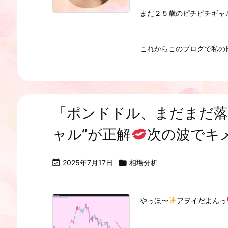
まだ２５歳のピチピチギャ
これからこのブログで私の日頃
「ポンドドル、まだまだ落
ャル”が正解
次の波でキ

2025年7月17日

相場分析
やっほ〜
アヲイだよんっ