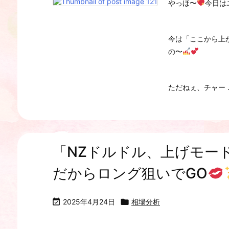
やっほ〜
今日は
今は「ここから上
の〜
ただねぇ、チャー ..
「NZドルドル、上げモー
だからロング狙いでGO

2025年4月24日

相場分析