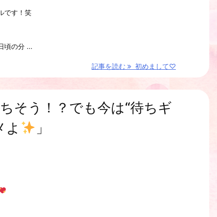
ルです！笑
の分 ...
記事を読む
初めまして♡
ちそう！？でも今は“待ちギ
メよ
」