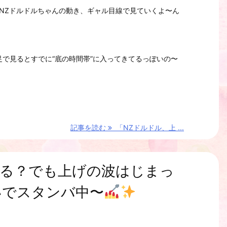
NZドルドルちゃんの動き、ギャル目線で見ていくよ〜ん
足で見るとすでに“底の時間帯”に入ってきてるっぽいの〜
記事を読む
「NZドルドル、上 ...
る？でも上げの波はじまっ
いでスタンバ中〜