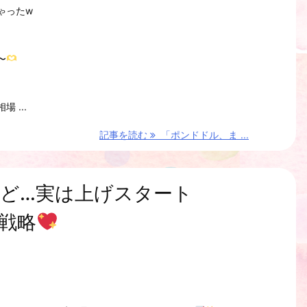
ゃったw
〜
 ...
記事を読む
「ポンドドル、ま ...
ど…実は上げスタート
戦略