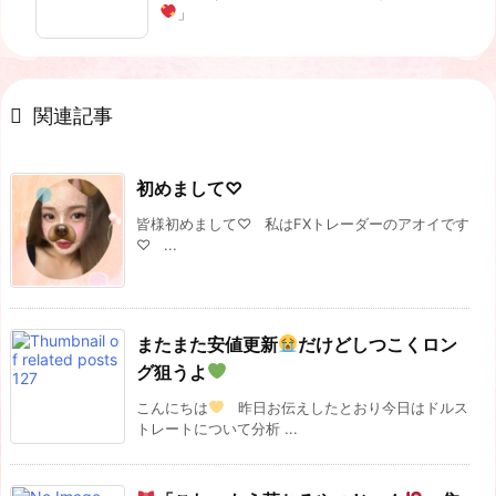
」

関連記事
初めまして♡
皆様初めまして♡ 私はFXトレーダーのアオイです
♡ ...
またまた安値更新
だけどしつこくロン
グ狙うよ
こんにちは
昨日お伝えしたとおり今日はドルス
トレートについて分析 ...