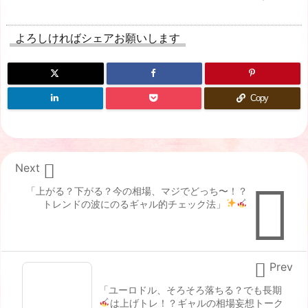
よろしければシェアお願いします
Copy

Next

「上がる？下がる？今の相場、マジでどっち〜！？
トレンドの波にのるギャル的チェック法
」

Prev
「ユーロドル、そろそろ落ちる？でも長期
は上げトレ！？ギャルの相場妄想トーク