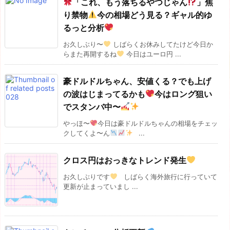
「これ、もう落ちるやつじゃん
」焦
り禁物
今の相場どう見る？ギャル的ゆ
るっと分析
お久しぶり〜
しばらくお休みしてたけど今日か
らまた再開するね
今日はユーロ円 ...
豪ドルドルちゃん、安値くる？でも上げ
の波はじまってるかも
今はロング狙い
でスタンバ中〜
やっほ〜
今日は豪ドルドルちゃんの相場をチェッ
クしてくよ〜ん
...
クロス円はおっきなトレンド発生
お久しぶりです
しばらく海外旅行に行っていて
更新が止まっていまし ...