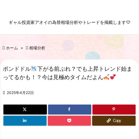

メニュ
ギャル投資家アオイの為替相場分析やトレードを掲載します♡

サイド


ホーム
>

相場分析
前へ

次へ
ポンドドル
下がる前ぶれ？でも上昇トレンド始ま
ってるかも！？今は見極めタイムだよん

検索

2025年4月22日
Copy